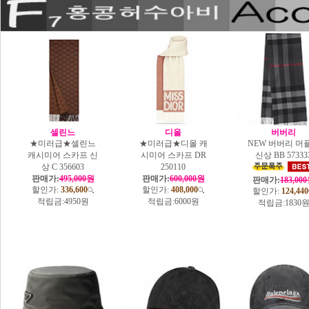
셀린느
디올
버버리
★미러급★셀린느
★미러급★디올 캐
NEW 버버리 머
캐시미어 스카프 신
시미어 스카프 DR
신상 BB 57333
상 C 356603
250110
판매가:
495,000원
판매가:
600,000원
판매가:
183,00
할인가:
336,600
할인가:
408,000
할인가:
124,440
적립금:
4950원
적립금:
6000원
적립금:
1830