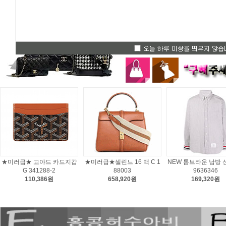
★미러급★ 고야드 카드지갑
★미러급★셀린느 16 백 C 1
NEW 톰브라운 남방 신
G 341288-2
88003
9636346
110,386원
658,920원
169,320원