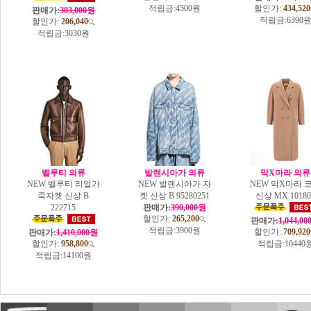
적립금:
4500원
할인가:
434,520
판매가:
303,000원
적립금:
6390
할인가:
206,040
적립금:
3030원
벨루티 의류
발렌시아가 의류
막X마라 의류
NEW 벨루티 리얼가
NEW 발렌시아가 자
NEW 막X마라 
죽자켓 신상 B
켓 신상 B 95280251
신상 MX 10180
222715
판매가:
390,000원
할인가:
265,200
판매가:
1,044,0
적립금:
3900원
할인가:
709,920
판매가:
1,410,000원
할인가:
958,800
적립금:
10440
적립금:
14100원