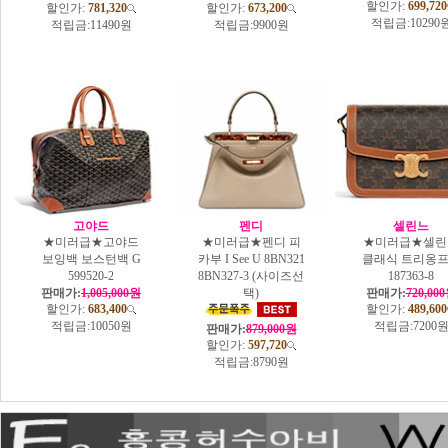
할인가:
699,720
할인가:
781,320
할인가:
673,200
적립금:
10290
적립금:
11490원
적립금:
9900원
고야드
펜디
셀린느
★미러급★고야드
★미러급★펜디 피
★미러급★셀린
보잉백 보스턴백 G
카부 I See U 8BN321
클래식 트리옹
599520-2
8BN327-3 (사이즈선
187363-8
판매가:
1,005,000원
택)
판매가:
720,00
할인가:
683,400
할인가:
489,600
적립금:
10050원
적립금:
7200
판매가:
879,000원
할인가:
597,720
적립금:
8790원