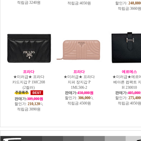
적립금:
3240원
적립금:
4050원
할인가:
248,880
적립금:
3660
프라다
프라다
에르메스
★미러급★ 프라다
★미러급★ 프라다
★미러급★에르
카드지갑 P 1MC208
지퍼 장지갑 P
베아른 컴팩트 
(2컬러)
1ML506-2
H 230010
판매가:
450,000원
판매가:
405,00
할인가:
306,000
할인가:
275,400
판매가:
309,000원
적립금:
4500원
적립금:
4050
할인가:
210,120
적립금:
3090원