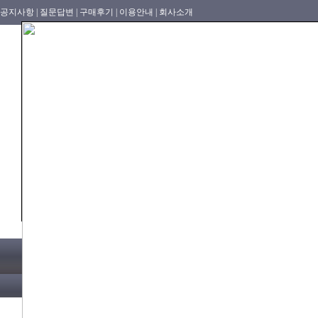
공지사항 |
질문답변 |
구매후기 |
이용안내 |
회사소개
가방
지갑
벨트
의류
카테고리
[08/07]
홍콩명품쇼핑몰.레플리카.st.홍콩허수아비 2