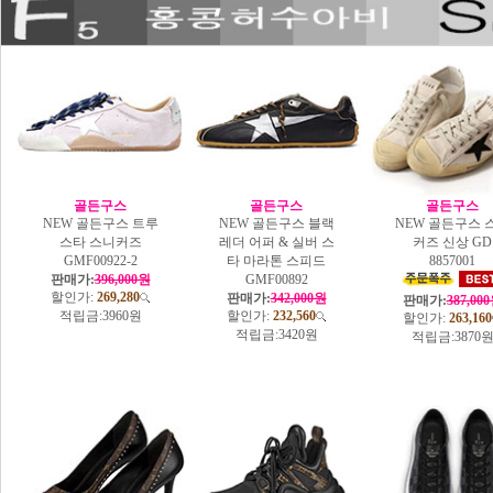
골든구스
골든구스
골든구스
NEW 골든구스 트루
NEW 골든구스 블랙
NEW 골든구스 
스타 스니커즈
레더 어퍼 & 실버 스
커즈 신상 GD
GMF00922-2
타 마라톤 스피드
8857001
판매가:
396,000원
GMF00892
할인가:
269,280
판매가:
342,000원
판매가:
387,00
적립금:
3960원
할인가:
232,560
할인가:
263,160
적립금:
3420원
적립금:
3870