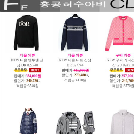
디올 의류
디올 의류
구찌 의류
NEW 디올 맨투맨 신
NEW 디올 니트 신상
NEW 구찌 가디건
상 DR 827740
DR 827744
상 GU 924510
판매가:
411,000원
할인가:
279,480
판매가:
354,000원
판매가:
357,00
적립금:
4110원
할인가:
240,720
할인가:
242,760
적립금:
3540원
적립금:
3570