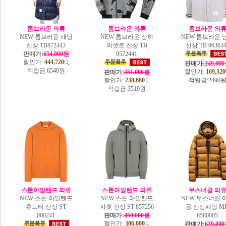
톰브라운 의류
톰브라운 의류
톰브라운 의
NEW 톰브라운 패딩
NEW 톰브라운 상하
NEW 톰브라운 
신상 TB872443
의셋트 신상 TB
신상 TB 963634
판매가:
654,000원
9572441
할인가:
444,720
판매가:
249,00
적립금:
6540원
할인가:
169,320
판매가:
351,000원
할인가:
238,680
적립금:
2490
적립금:
3510원
스톤아일랜드 의류
스톤아일랜드 의류
무스너클 의
NEW 스톤 아일랜드
NEW 스톤 아일랜드
NEW 무스너클 
후드티 신상 ST
자켓 신상 ST 857256
용 신상패딩 M
000241
판매가:
450,000원
6580005
할인가:
306,000
판매가:
639,00