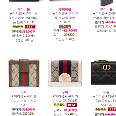
루이비통
루이비통
루이비통
★미러급★루이비통
★미러급★ 루이비
★미러급★루이
LV 에어로그램 멀티
통 멀티플 월릿
브라짜 월릿 N626
플 월릿 M11531
M30271
판매가:
312,00
할인가:
212,160
판매가:
324,000원
적립금:
3120
판매가:
318,000원
할인가:
220,320
할인가:
216,240
적립금:
3240원
적립금:
3180원
구찌
구찌
디올
★미러급★구찌 오
★미러급★ 구찌 카
★미러급★디올 Di
디피아 여성 반지갑
드지갑 GU 523155
Caro Dahlia 지
523173
S5173-6
판매가:
324,000원
판매가:
405,000원
할인가:
220,320
할인가:
275,400
판매가:
366,00