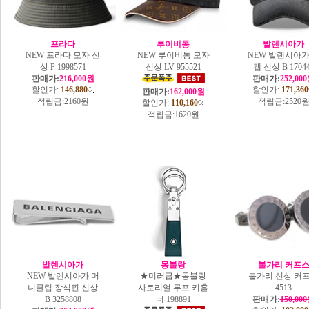
프라다
루이비통
발렌시아가
NEW 프라다 모자 신
NEW 루이비통 모자
NEW 발렌시아가
상 P 1998571
신상 LV 955521
캡 신상 B 1704
판매가:
216,000원
판매가:
252,00
할인가:
146,880
할인가:
171,360
판매가:
162,000원
적립금:
2160원
적립금:
2520
할인가:
110,160
적립금:
1620원
발렌시아가
몽블랑
불가리 커프
NEW 발렌시아가 머
★미러급★몽블랑
불가리 신상 커
니클립 장식핀 신상
사토리얼 루프 키홀
4513
B 3258808
더 198891
판매가:
150,00