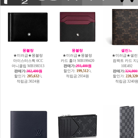
몽블랑
몽블랑
셀린느
★미러급★몽블랑
★미러급★몽블랑
★미러급★셀린
마이스터스튁 6CC
카드 홀더 MB199420
컴팩트 카드 지
머니클립 MB198313
판매가:
293,400원
10E492
할인가:
199,512
판매가:
302,400원
판매가:
324,00
할인가:
205,632
적립금:
2934원
할인가:
220,320
적립금:
3024원
적립금:
3240