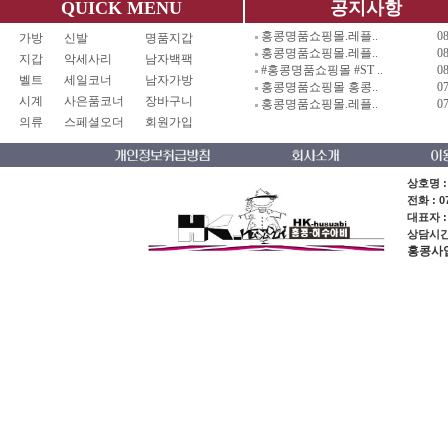
QUICK MENU
공지사항
홍콩명품쇼핑몰.레플..
0
가방
신발
명품지갑
홍콩명품쇼핑몰.레플..
0
지갑
악세사리
남자백팩
#홍콩명품쇼핑몰 #ST ..
0
벨트
세일코너
남자가방
홍콩명품쇼핑몰 홍콩..
0
시계
사은품코너
장바구니
홍콩명품쇼핑몰.레플..
0
의류
스페셜오더
회원가입
상호명 :
전화 : 0
대표자 
상담시간 :
홍콩사업장주