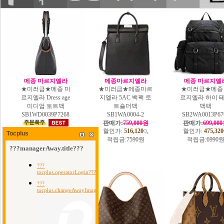
메종 마르지엘라
메종마르지엘라
메종 마르지엘
★미러급★메종 마
★미러급★메종마르
★미러급★메종
르지엘라 Dress age
지엘라 5AC 백팩 토
르지엘라 하이 
미디엄 토트백
트숄더백
백팩
SB1WD0039P7268
SB1WA0004-2
SB2WA0013P67
판매가:
759,000원
판매가:
699,00
할인가:
516,120
할인가:
475,320
판매가:
825,000원
Tocplus
적립금:
7590원
적립금:
6990
할인가:
561,000
적립금:
8250원