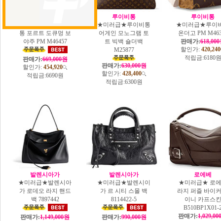
루이비통
루이비통
루이비통
★미러급★루이 비
★미러급★루이비통
★미러급★루이
통 포르트 도큐멍 보
어게인 모노그램 토
온더고 PM M463
야주 PM M46457
트 빅백 숄더백
판매가:
618,00
할인가:
420,240
M25877
적립금:
6180
판매가:
669,000원
판매가:
630,000원
할인가:
454,920
할인가:
428,400
적립금:
6690원
적립금:
6300원
발렌시아가
발렌시아가
로에베
★미러급★발렌시아
★미러급★발렌시이
★미러급★ 로
가 로데오 라지 핸드
가 르 시티 스몰 백
라지 퍼즐 바이커
백 7897442
8114422-5
이니 카프스
B510BP1X01-
판매가:
1,029,0
판매가:
1,149,000원
판매가:
990,000원