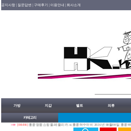
공지사항 |
질문답변 |
구매후기 |
이용안내 |
회사소개
가방
지갑
벨트
의류
카테고리
[08/08]
홍콩명품쇼핑몰.레플리카.st.홍콩허수아비 2026년 08월08일 홍콩배송출발 