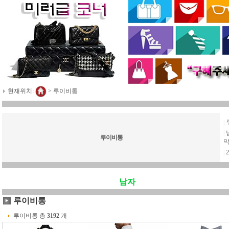
현재위치:
>
루이비통
|
|
루이비통
막
|
남자
루이비통
루이비통 총
3192
개