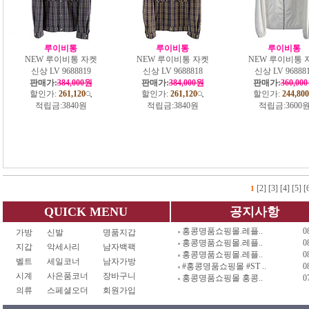
루이비통
루이비통
루이비통
NEW 루이비통 자켓
NEW 루이비통 자켓
NEW 루이비통 
신상 LV 9688819
신상 LV 9688818
신상 LV 96888
판매가:
384,000원
판매가:
384,000원
판매가:
360,00
할인가:
261,120
할인가:
261,120
할인가:
244,800
적립금:
3840원
적립금:
3840원
적립금:
3600
[2]
[3]
[4]
[5]
[
1
QUICK MENU
공지사항
홍콩명품쇼핑몰.레플..
0
가방
신발
명품지갑
홍콩명품쇼핑몰.레플..
0
지갑
악세사리
남자백팩
홍콩명품쇼핑몰.레플..
0
벨트
세일코너
남자가방
#홍콩명품쇼핑몰 #ST ..
0
시계
사은품코너
장바구니
홍콩명품쇼핑몰 홍콩..
0
의류
스페셜오더
회원가입