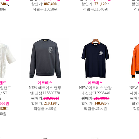
,240
할인가:
887,400
할인가:
771,120
할인
80원
적립금:
13050원
적립금:
11340원
적
랜드
에르메스
에르메스
아일랜드
NEW 에르메스 맨투
NEW 에르메스 반팔
NEW
 ST
맨 신상 H 5580770
티 신상 H 2235440
자켓 신
2
판매가:
309,000원
판매가:
219,000원
판매
할인가:
210,120
할인가:
148,920
할인
,000원
,920
적립금:
3090원
적립금:
2190원
적립
90원