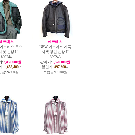
에르메스
에르메스
 에르메스 무스
NEW 에르메스 가죽
자켓 신상 H
자켓 양면 신상 H
899244
899243
가:
2,430,000원
판매가:
1,320,000원
가:
1,652,400
할인가:
897,600
금:
24300원
적립금:
13200원