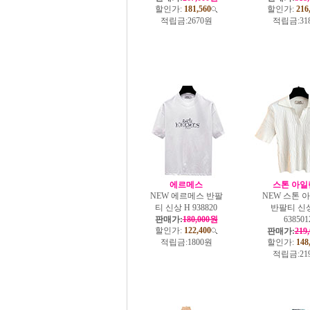
할인가:
181,560
할인가:
216
적립금:
2670원
적립금:
31
에르메스
스톤 아일
NEW 에르메스 반팔
NEW 스톤 
티 신상 H 938820
반팔티 신상
판매가:
180,000원
638501
할인가:
122,400
판매가:
219
적립금:
1800원
할인가:
148
적립금:
21