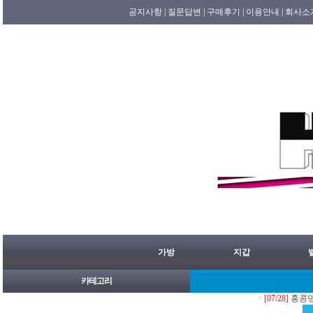
공지사항 |
질문답변 |
구매후기 |
이용안내 |
회사소
가방
지갑
카테고리
[07/28]
홍콩명품쇼핑몰