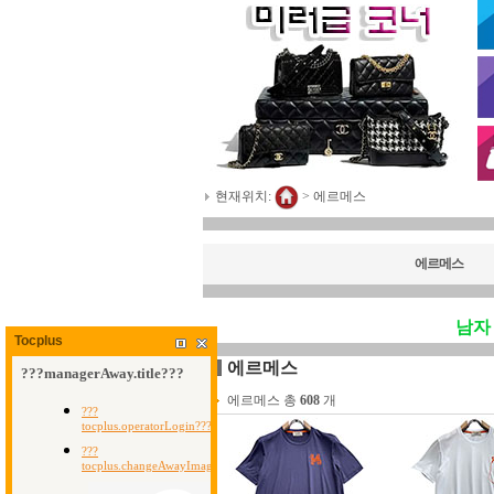
현재위치:
>
에르메스
에르메스
남자
Tocplus
에르메스
에르메스 총
608
개