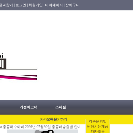
즐겨찾기 |
로그인 |
회원가입 |
마이페이지 |
장바구니
품
가성비코너
스페셜
카카오톡 문의하기
각종문의및
원하시는제품
수아비 2026년 07월30일 홍콩배송출발 안내 공지.
[07/29]
홍콩명품쇼핑몰.레플리카.
카카오톡