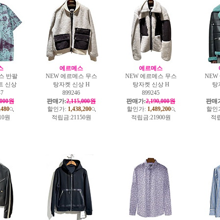
스
에르메스
에르메스
스 반팔
NEW 에르메스 무스
NEW 에르메스 무스
NEW
트 신상
탕자켓 신상 H
탕자켓 신상 H
탕
47
899246
899245
,000원
판매가:
2,115,000원
판매가:
2,190,000원
판매
,480
할인가:
1,438,200
할인가:
1,489,200
할인
10원
적립금:
21150원
적립금:
21900원
적립