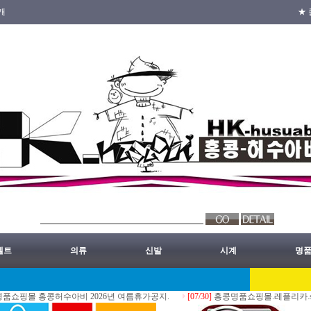
개
★ 
벨트
의류
신발
시계
명
 홍콩허수아비 2026년 여름휴가공지.
[07/30]
홍콩명품쇼핑몰.레플리카.st.홍콩허