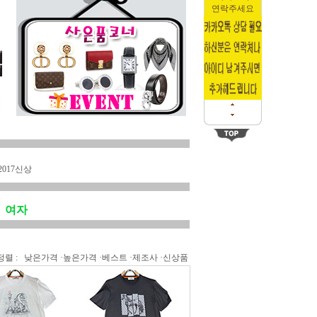
연락주세요
2017신상
여자
정렬 :
낮은가격
·
높은가격
·
베스트
·
제조사
·
신상품