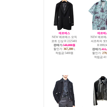
에르메스
에르메
NEW 에르메스 모직
NEW 에르메
코트 신상 H 2225401
셔츠하의 셋
판매가:
540,000원
H 8992
할인가:
367,200
판매가:
411
적립금:
5400원
할인가:
279
적립금:
41