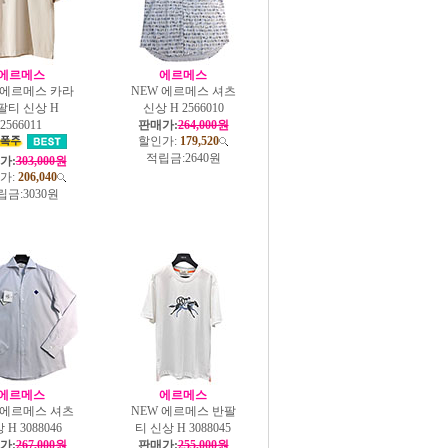
에르메스
에르메스
 에르메스 카라
NEW 에르메스 셔츠
팔티 신상 H
신상 H 2566010
2566011
판매가:
264,000원
할인가:
179,520
적립금:
2640원
가:
303,000원
가:
206,040
립금:
3030원
에르메스
에르메스
 에르메스 셔츠
NEW 에르메스 반팔
 H 3088046
티 신상 H 3088045
가:
267,000원
판매가:
255,000원