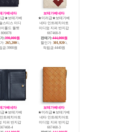
테가베네타
보테가베네타
러급★보테가베
★미러급★보테가베
 솔스티스 미디
네타 인트레치아토
바이폴드 월렛
미디엄 지퍼 반지갑
806078
667468-9
가:
390,000원
판매가:
444,000원
가:
265,200
할인가:
301,920
립금:
3900원
적립금:
4440원
테가베네타
보테가베네타
러급★보테가베
★미러급★보테가베
 인트레치아토
네타 인트레치아토
엄 지퍼 반지갑
미디엄 지퍼 반지갑
667468-4
667468-3