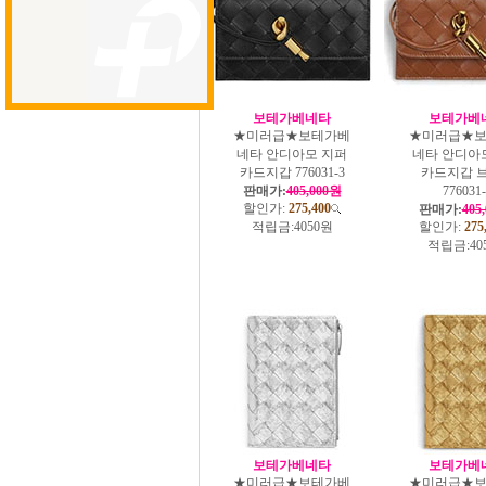
보테가베네타
보테가베
★미러급★보테가베
★미러급★
네타 안디아모 지퍼
네타 안디아
카드지갑 776031-3
카드지갑 
판매가:
405,000원
776031
할인가:
275,400
판매가:
405
적립금:
4050원
할인가:
275
적립금:
40
보테가베네타
보테가베
★미러급★보테가베
★미러급★