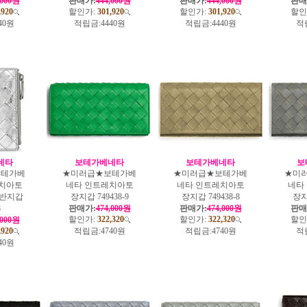
,000원
판매가:
444,000원
판매가:
444,000원
판매
,920
할인가:
301,920
할인가:
301,920
할인
40원
적립금:
4440원
적립금:
4440원
적
네타
보테가베네타
보테가베네타
보
보테가베
★미러급★보테가베
★미러급★보테가베
★미
치아토
네타 인트레치아토
네타 인트레치아토
네타
 반지갑
장지갑 749438-9
장지갑 749438-8
장지갑
8
판매가:
474,000원
판매가:
474,000원
판매
할인가:
322,320
할인가:
322,320
할인
,000원
,920
적립금:
4740원
적립금:
4740원
적
40원