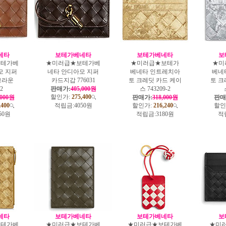
네타
보테가베네타
보테가베네타
보
보테가베
★미러급★보테가베
★미러급★보테가
★미
모 지퍼
네타 안디아모 지퍼
베네타 인트레치아
베네
브라운
카드지갑 776031
토 크레딧 카드 케이
토 크
-2
판매가:
405,000원
스 743209-2
할인가:
275,400
,000원
판매가:
318,000원
판매
,400
적립금:
4050원
할인가:
216,240
할인
50원
적립금:
3180원
적
네타
보테가베네타
보테가베네타
보
보테가베
★미러급★보테가베
★미러급★보테가베
★미