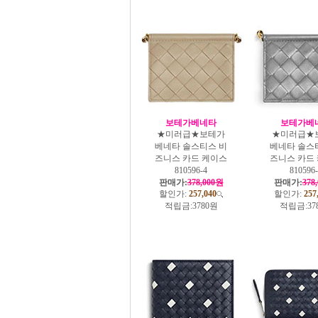
보테가베네타
보테가베
★미러급★보테가
★미러급★
베네타 솔스티스 비
베네타 솔스
즈니스 카드 케이스
즈니스 카드
810596-4
810596
판매가:
378,000원
판매가:
378
할인가:
257,040
할인가:
257
적립금:
3780원
적립금:
37