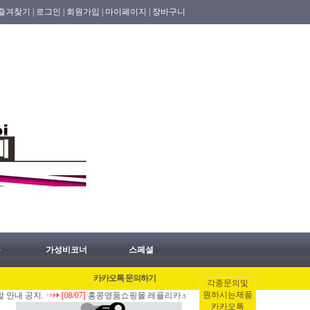
즐겨찾기 |
로그인 |
회원가입 |
마이페이지 |
장바구니
품
가성비코너
스페셜
카카오톡 문의하기
각종문의및
원하시는제품
지.
[08/07]
홍콩명품쇼핑몰.레플리카.st.홍콩허수아비 2026년 08월07일 홍콩배송
카카오톡