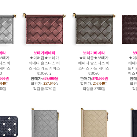
네타
보테가베네타
보테가베네타
보
보테가
★미러급★보테가
★미러급★보테가
★미
티스 비
베네타 솔스티스 비
베네타 솔스티스 비
베네
 케이스
즈니스 카드 케이스
즈니스 카드 케이스
토 비
-3
810596-2
810596
이스 
,000원
판매가:
378,000원
판매가:
378,000원
판매
,040
할인가:
257,040
할인가:
257,040
할인
80원
적립금:
3780원
적립금:
3780원
적