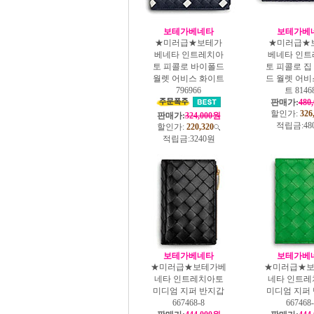
보테가베네타
보테가베
★미러급★보테가
★미러급★
베네타 인트레치아
베네타 인트
토 피콜로 바이폴드
토 피콜로 집
월렛 어비스 화이트
드 월렛 어비
796966
트 8146
판매가:
480
할인가:
326
판매가:
324,000원
적립금:
48
할인가:
220,320
적립금:
3240원
보테가베네타
보테가베
★미러급★보테가베
★미러급★
네타 인트레치아토
네타 인트레
미디엄 지퍼 반지갑
미디엄 지퍼
667468-8
667468