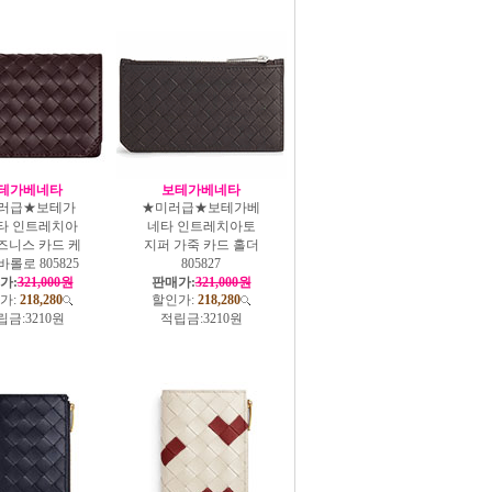
테가베네타
보테가베네타
러급★보테가
★미러급★보테가베
타 인트레치아
네타 인트레치아토
즈니스 카드 케
지퍼 가죽 카드 홀더
바롤로 805825
805827
가:
321,000원
판매가:
321,000원
가:
218,280
할인가:
218,280
립금:
3210원
적립금:
3210원