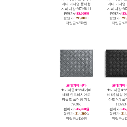
네타 미디엄 폴더형
네타 미디엄
지퍼 지갑 667468-11
지퍼 지갑 667
판매가:
435,000원
판매가:
435
할인가:
295,800
할인가:
295
적립금:
4350원
적립금:
43
보테가베네타
보테가베
★미러급★보테가베
★미러급★
네타 인트레치아토
네타] 남성 
피콜로 폴더형 지갑
아토 VN 폴
796966
113993
판매가:
315,000원
판매가:
315
할인가:
214,200
할인가:
214
적립금:
3150원
적립금:
31