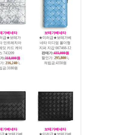
테가베네타
보테가베네타
러급★보테가
★미러급★보테가베
타 인트레치아
네타 미디엄 폴더형
레딧 카드 케이
지퍼 지갑 667468-12
스 743209
판매가:
435,000원
할인가:
295,800
가:
318,000원
가:
216,240
적립금:
4350원
립금:
3180원
테가베네타
보테가베네타
러급★보테가베
★미러급★보테가베