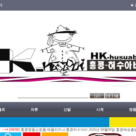
개
★ 
벨트
의류
신발
시계
명
/08]
홍콩명품쇼핑몰.레플리카.st.홍콩허수아비 2026년 08월08일 홍콩배송출발 안내 공