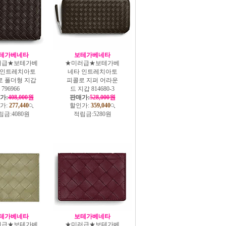
테가베네타
보테가베네타
러급★보테가베
★미러급★보테가베
 인트레치아토
네타 인트레치아토
로 폴더형 지갑
피콜로 지퍼 어라운
796966
드 지갑 814680-3
가:
408,000원
판매가:
528,000원
가:
277,440
할인가:
359,040
립금:
4080원
적립금:
5280원
테가베네타
보테가베네타
러급★보테가베
★미러급★보테가베