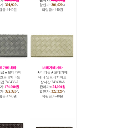
가:
444,000원
판매가:
444,000원
가:
301,920
할인가:
301,920
립금:
4440원
적립금:
4440원
테가베네타
보테가베네타
러급★보테가베
★미러급★보테가베
 인트레치아토
네타 인트레치아토
 749438-7
장지갑 749438-6
가:
474,000원
판매가:
474,000원
가:
322,320
할인가:
322,320
립금:
4740원
적립금:
4740원