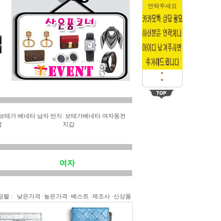
연락주세요
보테가 베네타 남자 반지
|
보테가베네타 여자동전
갑
지갑
여자
정렬 :
낮은가격
·
높은가격
·
베스트
·
제조사
·
신상품