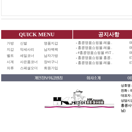
QUICK MENU
공지사항
홍콩명품쇼핑몰.레플..
0
가방
신발
명품지갑
홍콩명품쇼핑몰.레플..
0
지갑
악세사리
남자백팩
#홍콩명품쇼핑몰 #ST ..
0
벨트
세일코너
남자가방
홍콩명품쇼핑몰 홍콩..
0
시계
사은품코너
장바구니
홍콩명품쇼핑몰.레플..
0
의류
스페셜오더
회원가입
상호명 :
전화 : 0
대표자 
상담시간 
홍콩사업장
님)