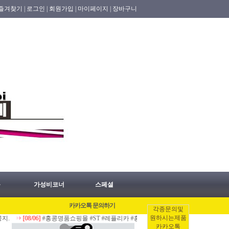
즐겨찾기 |
로그인 |
회원가입 |
마이페이지 |
장바구니
품
가성비코너
스페셜
카카오톡 문의하기
각종문의및
원하시는제품
[08/06]
#홍콩명품쇼핑몰 #ST #레플리카 #홍콩허수아비 #명품가방 #명품지갑 #명품의
카카오톡