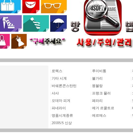
|
로렉스
|
루이비통
|
|
기타 시계
|
불가리
|
|
바쉐론콘스탄틴
|
몽블랑
|
|
샤샤
|
프랭크 뮬러
|
|
오데마 피게
|
페라리
|
|
파네라이
|
예거 르쿨트르
|
|
명품시계종류
|
에르메스
|
|
2018S/S 신상