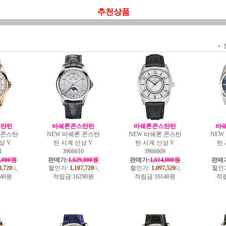
추천상품
스탄틴
바쉐론콘스탄틴
바쉐론콘스탄틴
바
 콘스탄
NEW 바쉐론 콘스탄
NEW 바쉐론 콘스탄
NEW
상 V
틴 시계 신상 V
틴 시계 신상 V
틴 
1
3966610
3966609
4,000원
판매가:
1,629,000원
판매가:
1,614,000원
판매
8,720
할인가:
1,107,720
할인가:
1,097,520
할인
040원
적립금:
16290원
적립금:
16140원
적립