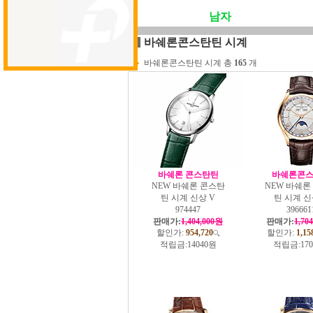
남자
바쉐론콘스탄틴 시계
바쉐론콘스탄틴 시계 총
165
개
바쉐론 콘스탄틴
바쉐론콘
NEW 바쉐론 콘스탄
NEW 바쉐론
틴 시계 신상 V
틴 시계 신
974447
396661
판매가:
1,404,000원
판매가:
1,70
할인가:
954,720
할인가:
1,15
적립금:
14040원
적립금:
17