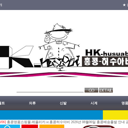
개
★ 
벨트
의류
신발
시계
명
명품쇼핑몰.레플리카.st.홍콩허수아비 2026년 08월06일 홍콩배송출발 안내 공지.