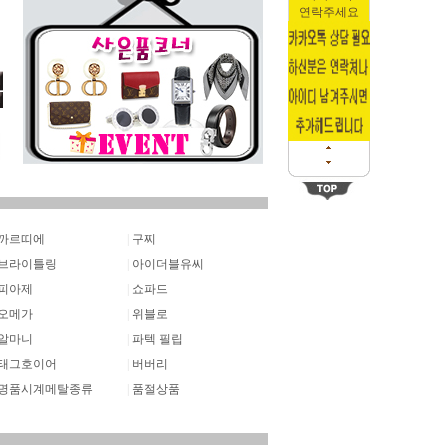
연락주세요
까르띠에
|
구찌
브라이틀링
|
아이더블유씨
피아제
|
쇼파드
오메가
|
위블로
알마니
|
파텍 필립
태그호이어
|
버버리
명품시계메탈종류
|
품절상품