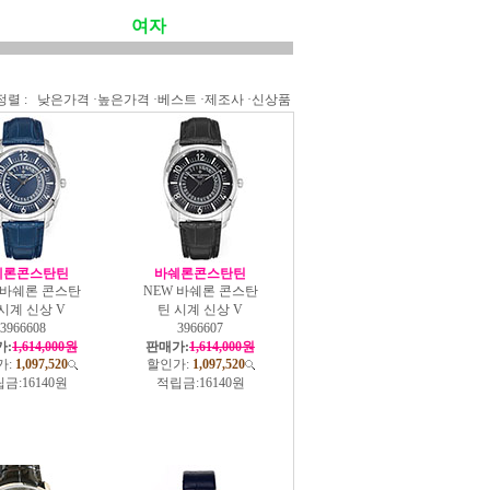
여자
정렬 :
낮은가격
·
높은가격
·
베스트
·
제조사
·
신상품
쉐론콘스탄틴
바쉐론콘스탄틴
 바쉐론 콘스탄
NEW 바쉐론 콘스탄
시계 신상 V
틴 시계 신상 V
3966608
3966607
가:
1,614,000원
판매가:
1,614,000원
가:
1,097,520
할인가:
1,097,520
금:
16140원
적립금:
16140원