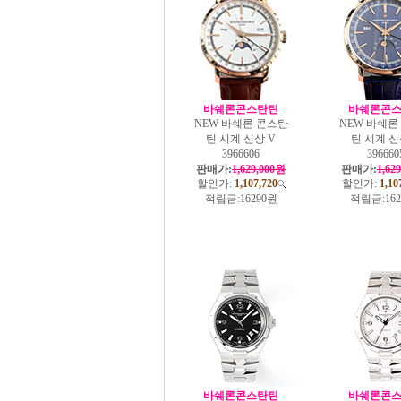
바쉐론콘스탄틴
바쉐론콘
NEW 바쉐론 콘스탄
NEW 바쉐론
틴 시계 신상 V
틴 시계 신
3966606
396660
판매가:
1,629,000원
판매가:
1,62
할인가:
1,107,720
할인가:
1,10
적립금:
16290원
적립금:
16
바쉐론콘스탄틴
바쉐론콘