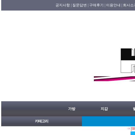
공지사항 |
질문답변 |
구매후기 |
이용안내 |
회사소
가방
지갑
카테고리
[08/06]
홍콩