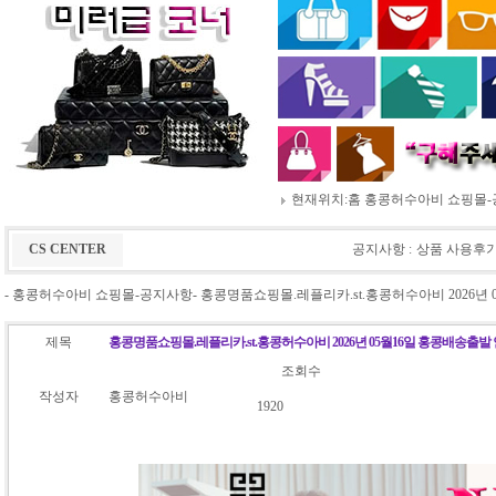
현재위치:
홈
홍콩허수아비 쇼핑몰-공
CS CENTER
공지사항
ː
상품 사용후
- 홍콩허수아비 쇼핑몰-공지사항- 홍콩명품쇼핑몰.레플리카.st.홍콩허수아비 2026년 
제목
홍콩명품쇼핑몰.레플리카.st.홍콩허수아비 2026년 05월16일 홍콩배송출발
조회수
작성자
홍콩허수아비
1920