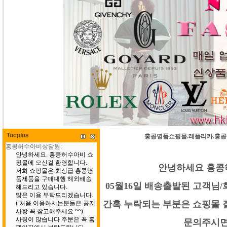
Tocplus
홍콩명품쇼핑몰.레플리카.홍콩허수
안녕하세요 홍콩
05월16일 배송출발된 고객님
간혹 누락되는 부분은 쇼핑몰 
문의주시면