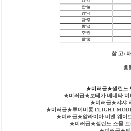
김*니
윤*늘
강*석
김*중
황*섭
주*현
한*중
참 고:
홍
★미러급★셀린느 틴 
★미러급★보테가 베네타 미니 
★미러급★샤샤 라지
★미러급★루이비통 FLIGHT MODE
★미러급★알라이아 비엔 웨이브 럭스
★미러급★셀린느 스몰 트리옹
★미러급★펜디 