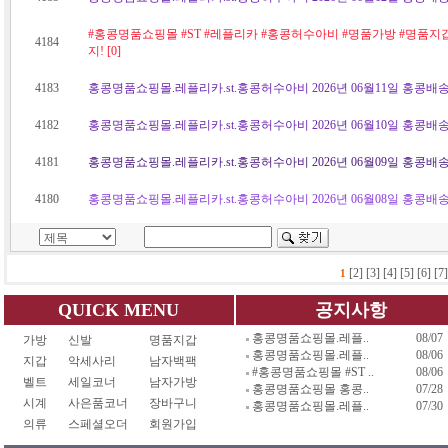
#홍콩명품쇼핑몰 #ST #레플리카 #홍콩허수아비 #명품가방 #명품지
4184
지! [0]
4183
홍콩명품쇼핑몰.레플리카.st.홍콩허수아비 2026년 06월11일 홍콩배송
4182
홍콩명품쇼핑몰.레플리카.st.홍콩허수아비 2026년 06월10일 홍콩배송
4181
홍콩명품쇼핑몰.레플리카.st.홍콩허수아비 2026년 06월09일 홍콩배송
4180
홍콩명품쇼핑몰.레플리카.st.홍콩허수아비 2026년 06월08일 홍콩배송
[2]
[3]
[4]
[5]
[6]
[7]
1
QUICK MENU
공지사항
홍콩명품쇼핑몰.레플..
08/07
가방
신발
명품지갑
홍콩명품쇼핑몰.레플..
08/06
지갑
악세사리
남자백팩
#홍콩명품쇼핑몰 #ST ..
08/06
벨트
세일코너
남자가방
홍콩명품쇼핑몰 홍콩..
07/28
시계
사은품코너
장바구니
홍콩명품쇼핑몰.레플..
07/30
의류
스페셜오더
회원가입