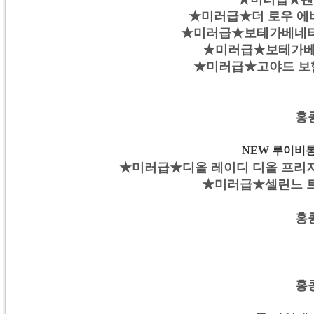
★미러급★더 로우 에바 
★미러급★보테가베네타 안
★미러급★보테가베네타
★미러급★고야드 보헴 미
홍
NEW 루이비통 
★미러급★디올 레이디 디올 프리지아 
★미러급★셀린느 트리
홍
홍