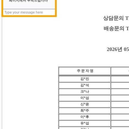
상담문의 TEL:
배송문의 TEL:
2026년 
주 문 자 명
김*진
김*석
크*나
이*섭
신*윤
최*주
이*후
유*섭